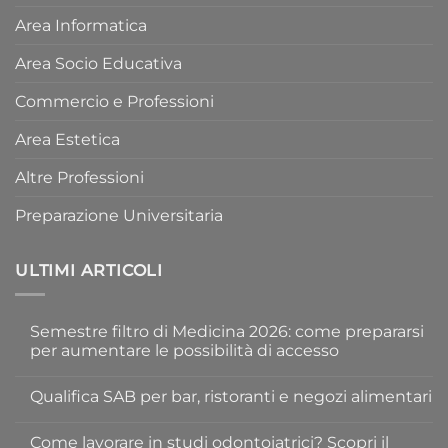
Area Informatica
Area Socio Educativa
Commercio e Professioni
Area Estetica
Altre Professioni
Preparazione Universitaria
ULTIMI ARTICOLI
Semestre filtro di Medicina 2026: come prepararsi
per aumentare le possibilità di accesso
Nessun
commento
Qualifica SAB per bar, ristoranti e negozi alimentari
su
Semestre
Nessun
filtro
commento
di
Come lavorare in studi odontoiatrici? Scopri il
su