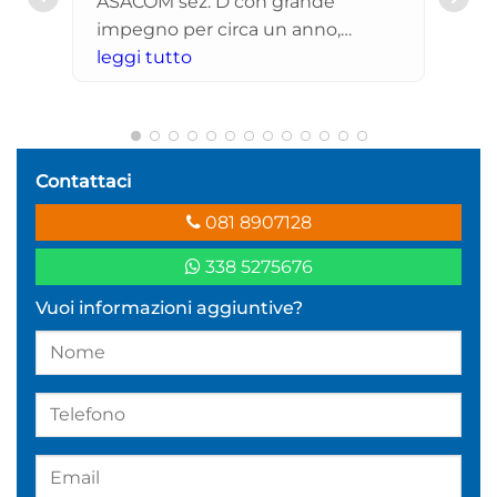
tivo
sso
rete
Contattaci
081 8907128
 il
338 5275676
stata
Vuoi informazioni aggiuntive?
olare
enta
, e
iamo