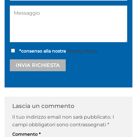
in
erosi
to un
meno
*consenso alla nostra
Privacy Policy
o
che
ltre
Alternative:
Lascia un commento
orso
Il tuo indirizzo email non sarà pubblicato.
I
campi obbligatori sono contrassegnati
*
. D
Commento
*