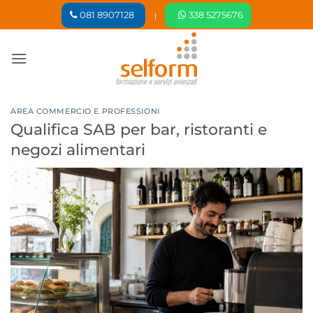
Salta
081 8907128
338 5275676
|
ai
contenuti
AREA COMMERCIO E PROFESSIONI
Qualifica SAB per bar, ristoranti e
negozi alimentari