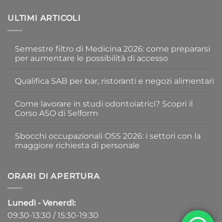
ULTIMI ARTICOLI
Semestre filtro di Medicina 2026: come prepararsi
per aumentare le possibilità di accesso
Nessun
commento
Qualifica SAB per bar, ristoranti e negozi alimentari
su
Semestre
Nessun
filtro
commento
di
Come lavorare in studi odontoiatrici? Scopri il
su
Medicina
Qualifica
Corso ASO di Selform
2026:
SAB
come
per
Nessun
prepararsi
bar,
commento
per
Sbocchi occupazionali OSS 2026: i settori con la
ristoranti
su
aumentare
e
Come
maggiore richiesta di personale
le
negozi
lavorare
possibilità
alimentari
in
Nessun
di
studi
commento
accesso
odontoiatrici?
su
Scopri
Sbocchi
ORARI DI APERTURA
il
occupazionali
Corso
OSS
ASO
2026:
di
i
Lunedì - Venerdì:
Selform
settori
con
09:30-13:30 / 15:30-19:30
la