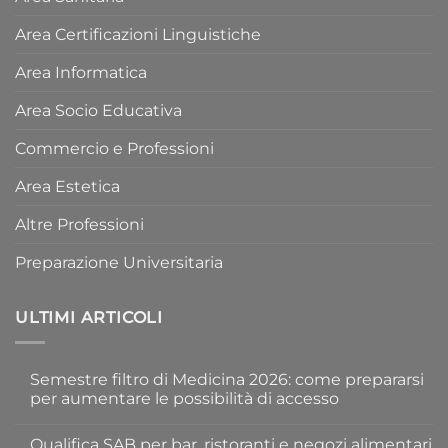
Area Certificazioni Linguistiche
Area Informatica
Area Socio Educativa
Commercio e Professioni
Area Estetica
Altre Professioni
Preparazione Universitaria
ULTIMI ARTICOLI
Semestre filtro di Medicina 2026: come prepararsi
per aumentare le possibilità di accesso
Nessun
commento
Qualifica SAB per bar, ristoranti e negozi alimentari
su