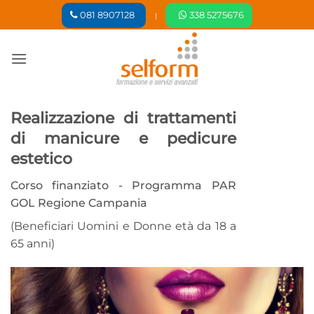
Salta
081 8907128
338 5275676
|
ai
contenuti
Realizzazione di trattamenti
di manicure e pedicure
estetico
Corso finanziato - Programma PAR
GOL Regione Campania
(Beneficiari Uomini e Donne età da 18 a
65 anni)