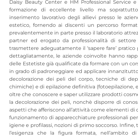
Daisy Beauty Center e HM Professional Service e s
formazione di eccellente livello ma soprattutto f
inserimento lavorativo degli allievi presso le azien
estetico, fornendo ai discenti un percorso formati
prevalentemente in parte presso il laboratorio attrezz
partner ed erogato da professionalità di settore
trasmettere adeguatamente il ‘sapere fare’ pratico
dettagliatamente, le aziende coinvolte hanno rappre
delle Estetiste già qualificate da formare con un cor
in grado di padroneggiare ed applicare innanzitutto 
decolorazione dei peli del corpo, tecniche di de
chimiche) e di epilazione definitiva (fotoepilazione, 
oltre che conoscere e saper utilizzare prodotti cosme
la decolorazione dei peli, nonchè disporre di conos
aspetti che afferiscono all’attività come elementi di d
funzionamento di apparecchiature professionali per 
igiene e profilassi, nozioni di primo soccorso. Infin
l’esigenza che la figura formata, nell’ambito d