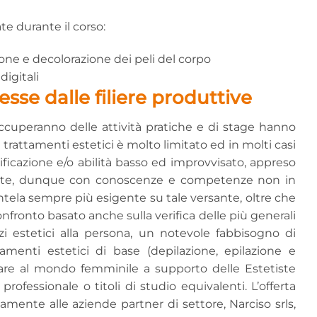
e durante il corso:
zione e decolorazione dei peli del corpo
digitali
sse dalle filiere produttive
ccuperanno delle attività pratiche e di stage hanno
 trattamenti estetici è molto limitato ed in molti casi
lificazione e/o abilità basso ed improvvisato, appreso
ente, dunque con conoscenze e competenze non in
entela sempre più esigente su tale versante, oltre che
onfronto basato anche sulla verifica delle più generali
zi estetici alla persona, un notevole fabbisogno di
tamenti estetici di base (depilazione, epilazione e
olare al mondo femminile a supporto delle Estetiste
rofessionale o titoli di studio equivalenti. L’offerta
amente alle aziende partner di settore, Narciso srls,