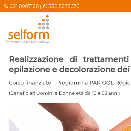
Salta
081 8907128
338 5275676
|
ai
contenuti
Realizzazione di trattamenti
epilazione e decolorazione dei
Corso finanziato - Programma PAR GOL Regi
(Beneficiari Uomini e Donne età da 18 a 65 anni)