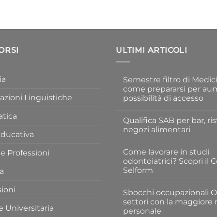
CORSI
ULTIMI ARTICOLI
ia
Semestre filtro di Medic
come prepararsi per au
cazioni Linguistiche
possibilità di accesso
Nessun
commento
atica
Qualifica SAB per bar, ris
su
Semestre
negozi alimentari
filtro
Educativa
di
Nessun
Medicina
commento
Come lavorare in studi
 Professioni
2026:
su
come
Qualifica
odontoiatrici? Scopri il 
prepararsi
SAB
Selform
a
per
per
aumentare
bar,
Nessun
le
ristoranti
commento
sioni
possibilità
e
Sbocchi occupazionali O
su
di
negozi
Come
settori con la maggiore r
accesso
alimentari
lavorare
 Universitaria
personale
in