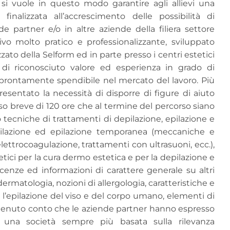
i vuole in questo modo garantire agli allievi una
inalizzata all’accrescimento delle possibilità di
de partner e/o in altre aziende della filiera settore
vo molto pratico e professionalizzante, sviluppato
ato della Selform ed in parte presso i centri estetici
 di riconosciuto valore ed esperienza in grado di
 prontamente spendibile nel mercato del lavoro. Più
sentato la necessità di disporre di figure di aiuto
so breve di 120 ore che al termine del percorso siano
tecniche di trattamenti di depilazione, epilazione e
pilazione ed epilazione temporanea (meccaniche e
elettrocoagulazione, trattamenti con ultrasuoni, ecc.),
tici per la cura dermo estetica e per la depilazione e
cenze ed informazioni di carattere generale su altri
ermatologia, nozioni di allergologia, caratteristiche e
l’epilazione del viso e del corpo umano, elementi di
e, tenuto conto che le aziende partner hanno espresso
i una società sempre più basata sulla rilevanza