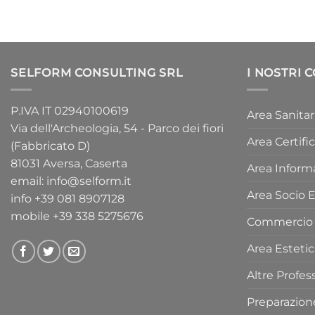
SELFORM CONSULTING SRL
I NOSTRI 
P.IVA IT 02940100619
Area Sanitar
Via dell'Archeologia, 54 - Parco dei fiori
Area Certifi
(Fabbricato D)
81031 Aversa, Caserta
Area Inform
email:
info@selform.it
Area Socio 
info
+39 081 8907128
mobile
+39 338 5275676
Commercio e
Area Estetic
Altre Profes
Preparazione