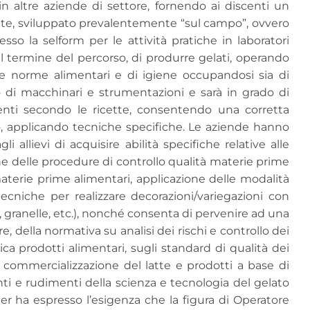
 in altre aziende di settore, fornendo ai discenti un
nte, sviluppato prevalentemente “sul campo”, ovvero
esso la selform per le attività pratiche in laboratori
 al termine del percorso, di produrre gelati, operando
lle norme alimentari e di igiene occupandosi sia di
zo di macchinari e strumentazioni e sarà in grado di
ienti secondo le ricette, consentendo una corretta
, applicando tecniche specifiche. Le aziende hanno
llievi di acquisire abilità specifiche relative alle
one delle procedure di controllo qualità materie prime
materie prime alimentari, applicazione delle modalità
ecniche per realizzare decorazioni/variegazioni con
o, granelle, etc.), nonché consenta di pervenire ad una
della normativa su analisi dei rischi e controllo dei
nica prodotti alimentari, sugli standard di qualità dei
 commercializzazione del latte e prodotti a base di
nti e rudimenti della scienza e tecnologia del gelato
ner ha espresso l’esigenza che la figura di Operatore