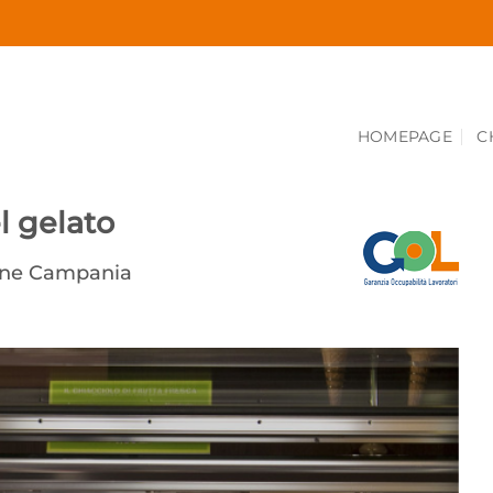
HOMEPAGE
C
l gelato
one Campania