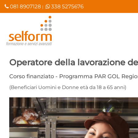
Salta
081 8907128
338 5275676
|
ai
contenuti
Operatore della lavorazione de
Corso finanziato - Programma PAR GOL Regi
(Beneficiari Uomini e Donne età da 18 a 65 anni)