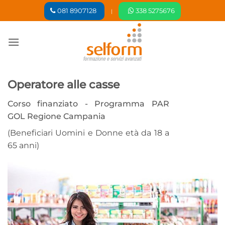
Salta
081 8907128
338 5275676
|
ai
contenuti
Operatore alle casse
Corso finanziato - Programma PAR
GOL Regione Campania
(Beneficiari Uomini e Donne età da 18 a
65 anni)