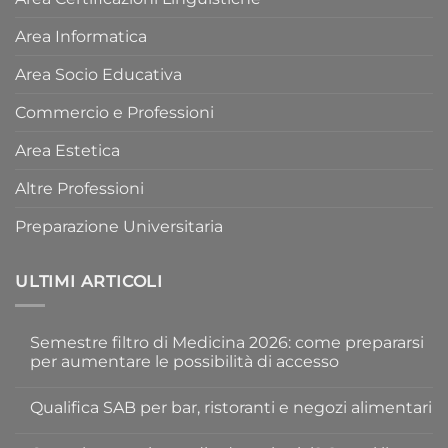
Area Informatica
Area Socio Educativa
Commercio e Professioni
Area Estetica
Altre Professioni
Preparazione Universitaria
ULTIMI ARTICOLI
Semestre filtro di Medicina 2026: come prepararsi
per aumentare le possibilità di accesso
Nessun
commento
Qualifica SAB per bar, ristoranti e negozi alimentari
su
Semestre
Nessun
filtro
commento
di