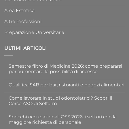
Area Estetica
Altre Professioni
Preparazione Universitaria
ULTIMI ARTICOLI
Semestre filtro di Medicina 2026: come prepararsi
per aumentare le possibilità di accesso
Nessun
commento
Qualifica SAB per bar, ristoranti e negozi alimentari
su
Semestre
Nessun
filtro
commento
di
Come lavorare in studi odontoiatrici? Scopri il
su
Medicina
Qualifica
Corso ASO di Selform
2026:
SAB
come
per
Nessun
prepararsi
bar,
commento
per
Sbocchi occupazionali OSS 2026: i settori con la
ristoranti
su
aumentare
e
Come
maggiore richiesta di personale
le
negozi
lavorare
possibilità
alimentari
in
Nessun