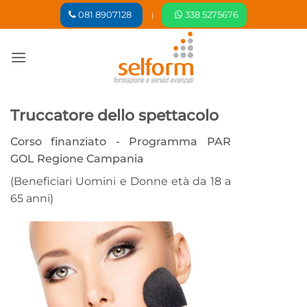
Salta
081 8907128
338 5275676
|
ai
contenuti
Truccatore dello spettacolo
Corso finanziato - Programma PAR
GOL Regione Campania
(Beneficiari Uomini e Donne età da 18 a
65 anni)