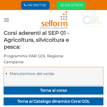
Salta
081 8907128
338 5275676
|
ai
contenuti
Corsi aderenti al SEP 01 -
Agricoltura, silvicoltura e
pesca:
Programma PAR GOL Regione
Campania
Manutentore del verde
Torna al corso
Torna al Catalogo dinamico Corsi GOL