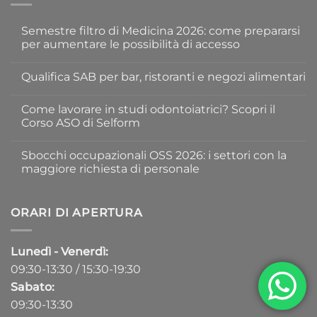
Semestre filtro di Medicina 2026: come prepararsi
per aumentare le possibilità di accesso
Nessun
commento
Qualifica SAB per bar, ristoranti e negozi alimentari
su
Semestre
Nessun
filtro
commento
di
Come lavorare in studi odontoiatrici? Scopri il
su
Medicina
Qualifica
Corso ASO di Selform
2026:
SAB
come
per
Nessun
prepararsi
bar,
commento
per
Sbocchi occupazionali OSS 2026: i settori con la
ristoranti
su
aumentare
e
Come
maggiore richiesta di personale
le
negozi
lavorare
possibilità
alimentari
in
Nessun
di
studi
commento
accesso
odontoiatrici?
su
Scopri
Sbocchi
ORARI DI APERTURA
il
occupazionali
Corso
OSS
ASO
2026:
di
i
Lunedì - Venerdì:
Selform
settori
con
09:30-13:30 / 15:30-19:30
la
maggiore
Sabato:
richiesta
di
09:30-13:30
personale